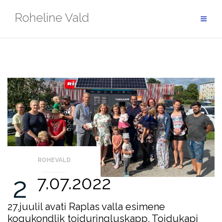
Skip
Roheline Vald
to
content
ROHEVALD
2
7.07.2022
27.juulil avati Raplas valla esimene
kogukondlik toiduringluskapp. Toidukapi