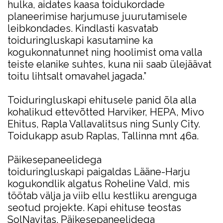
hulka, aidates kaasa toidukordade
planeerimise harjumuse juurutamisele
leibkondades. Kindlasti kasvatab
toiduringluskapi kasutamine ka
kogukonnatunnet ning hoolimist oma valla
teiste elanike suhtes, kuna nii saab ülejäävat
toitu lihtsalt omavahel jagada.”
Toiduringluskapi ehitusele panid õla alla
kohalikud ettevõtted Harviker, HEPA, Mivo
Ehitus, Rapla Vallavalitsus ning Sunly City.
Toidukapp asub Raplas, Tallinna mnt 46a.
Päikesepaneelidega
toiduringluskapi paigaldas Lääne-Harju
kogukondlik algatus Roheline Vald, mis
töötab välja ja viib ellu kestliku arenguga
seotud projekte. Kapi ehituse teostas
SolNavitas. Päikesepaneelidega