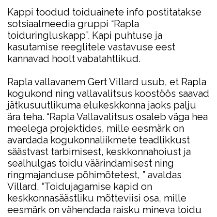
Kappi toodud toiduainete info postitatakse
sotsiaalmeedia gruppi “Rapla
toiduringluskapp”. Kapi puhtuse ja
kasutamise reeglitele vastavuse eest
kannavad hoolt vabatahtlikud.
Rapla vallavanem Gert Villard usub, et Rapla
kogukond ning vallavalitsus koostöös saavad
jätkusuutlikuma elukeskkonna jaoks palju
ära teha. “Rapla Vallavalitsus osaleb väga hea
meelega projektides, mille eesmärk on
avardada kogukonnaliikmete teadlikkust
säästvast tarbimisest, keskkonnahoiust ja
sealhulgas toidu väärindamisest ning
ringmajanduse põhimõtetest, ” avaldas
Villard. “Toidujagamise kapid on
keskkonnasäästliku mõtteviisi osa, mille
eesmärk on vähendada raisku mineva toidu