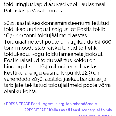
toiduringluskapid asuvad veel Laulasmaal,
Paldiskis ja Vasalemmas.
2021. aastal Keskkonnaministeeriumi tellitud
toidukao uuringust selgus, et Eestis tekib
167 000 tonni toidujäätmeid aastas.
Toidujäätmetest poole ehk ligikaudu 84 000
tonni moodustab raisku läinud toit ehk
toidukadu. Kogu toidutarneahela jooksul
Eestis raisatud toidu väärtus kokku on
hinnanguliselt 164 miljonit eurot aastas.
Kestliku arengu eesmärk (punkt 12.3) on
vähendada 2030. aastaks jaekaubanduse ja
tarbijate tekitatud toidujäätmeid poole võrra
elaniku kohta.
PRESSITEADE Eesti kogemus ärgitab rohepöördele
PRESSITEADE Keilas avati taastuvenergial toimiv