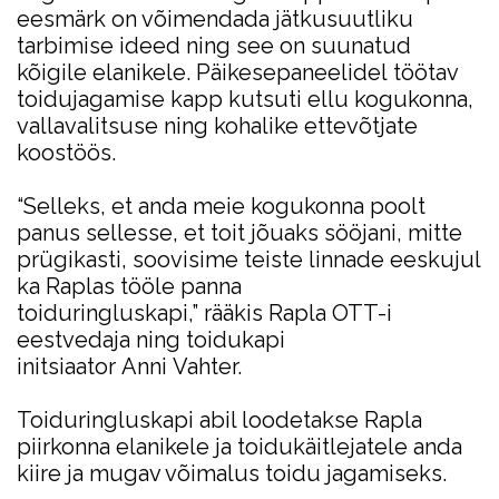
eesmärk on võimendada jätkusuutliku
tarbimise ideed ning see on suunatud
kõigile elanikele. Päikesepaneelidel töötav
toidujagamise kapp kutsuti ellu kogukonna,
vallavalitsuse ning kohalike ettevõtjate
koostöös.
“Selleks, et anda meie kogukonna poolt
panus sellesse, et toit jõuaks sööjani, mitte
prügikasti, soovisime teiste linnade eeskujul
ka Raplas tööle panna
toiduringluskapi,” rääkis Rapla OTT-i
eestvedaja ning toidukapi
initsiaator Anni Vahter.
Toiduringluskapi abil loodetakse Rapla
piirkonna elanikele ja toidukäitlejatele anda
kiire ja mugav võimalus toidu jagamiseks.